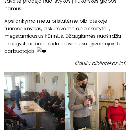
savaitę pradėjo nuo išvykos į Kukarskės globos
namus.
Apsilankymo metu pristatėme bibliotekoje
turimas knygas, diskutavome apie skaitytojų
mėgstamiausius kūrinius. Džiaugiamės nuoširdžia
draugyste ir bendradarbiavimu su gyventojais bei
darbuotojais.
Kidulių bibliotekos inf.