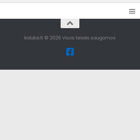
kiduliai.lt © 2026 Visos teisės saugomos