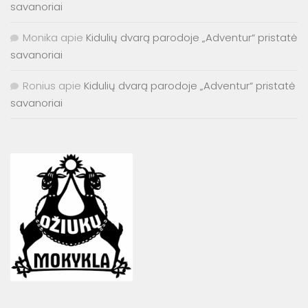
savanoriai
Monika
apie
Kidulių dvarą parodoje „Adventur“ pristatė
savanoriai
Ronius
apie
Kidulių dvarą parodoje „Adventur“ pristatė
savanoriai