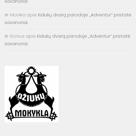
savanoriai
Monika
apie
Kidulių dvarą parodoje „Adventur“ pristatė
savanoriai
Ronius
apie
Kidulių dvarą parodoje „Adventur“ pristatė
savanoriai