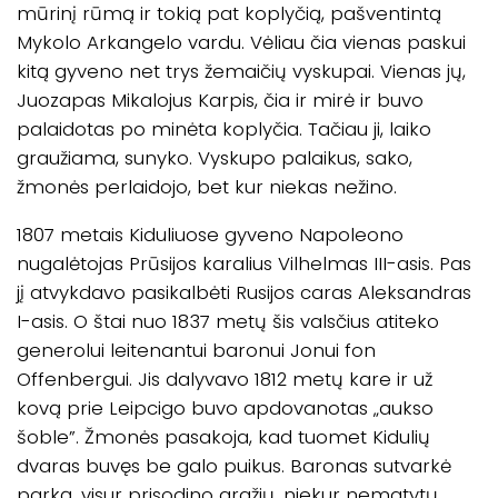
mūrinį rūmą ir tokią pat koplyčią, pašventintą
Mykolo Arkangelo vardu. Vėliau čia vienas paskui
kitą gyveno net trys žemaičių vyskupai. Vienas jų,
Juozapas Mikalojus Karpis, čia ir mirė ir buvo
palaidotas po minėta koplyčia. Tačiau ji, laiko
graužiama, sunyko. Vyskupo palaikus, sako,
žmonės perlaidojo, bet kur niekas nežino.
1807 metais Kiduliuose gyveno Napoleono
nugalėtojas Prūsijos karalius Vilhelmas III-asis. Pas
jį atvykdavo pasikalbėti Rusijos caras Aleksandras
I-asis. O štai nuo 1837 metų šis valsčius atiteko
generolui leitenantui baronui Jonui fon
Offenbergui. Jis dalyvavo 1812 metų kare ir už
kovą prie Leipcigo buvo apdovanotas „aukso
šoble”. Žmonės pasakoja, kad tuomet Kidulių
dvaras buvęs be galo puikus. Baronas sutvarkė
parką, visur prisodino gražių, niekur nematytų