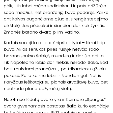
gėlių. Jis labai mėgo sodininkauti ir pats prižiūrėjo
sodo medžius, net oranžeriją buvo padaręs. Parke
ant kalvos augančiame ąžuole įsirengė stebėjimo
aikštelę. Jos pėdsakai ir šiandien dar kiek žymūs.
Žmonės barono dvarą pilimi vadino.
Kartais senieji laikai dar šnipšteli tyliai – tikrai taip
buvo. Aklas senukas pilies rūsyje netyčia rado
barono ,,aukso šoblę”, mundurą ir dar šio bei to.
Tik Napoleono lobio dar niekas nerado. Sako, kad
besitraukdami prancūzai jį po trikamieniu ąžuolu
pakasė. Po jo kelmu lobis ir šiandien guli. Net iš
Paryžiaus ieškotojai su planais atvažiavę buvo, bet
neatrado plane pažymėtų vietų.
Netoli nuo Kidulių dvaro yra ir Kaimelio ,,Spurgos“
dvaro gyvenamasis pastatas, šalia kurio esančioje
bažnyčioje saugomas 1907 metais nutapytas