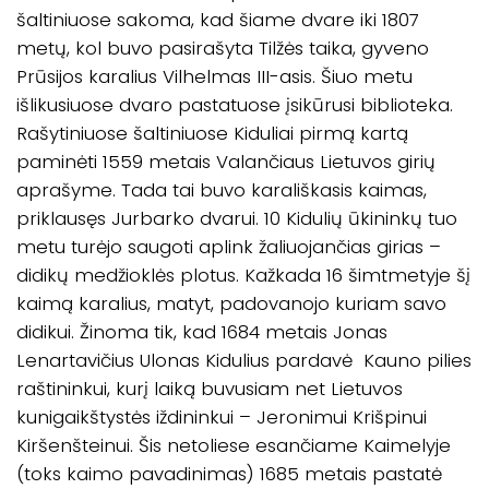
šaltiniuose sakoma, kad šiame dvare iki 1807
metų, kol buvo pasirašyta Tilžės taika, gyveno
Prūsijos karalius Vilhelmas III-asis. Šiuo metu
išlikusiuose dvaro pastatuose įsikūrusi biblioteka.
Rašytiniuose šaltiniuose Kiduliai pirmą kartą
paminėti 1559 metais Valančiaus Lietuvos girių
aprašyme. Tada tai buvo karališkasis kaimas,
priklausęs Jurbarko dvarui. 10 Kidulių ūkininkų tuo
metu turėjo saugoti aplink žaliuojančias girias –
didikų medžioklės plotus. Kažkada 16 šimtmetyje šį
kaimą karalius, matyt, padovanojo kuriam savo
didikui. Žinoma tik, kad 1684 metais Jonas
Lenartavičius Ulonas Kidulius pardavė Kauno pilies
raštininkui, kurį laiką buvusiam net Lietuvos
kunigaikštystės iždininkui – Jeronimui Krišpinui
Kiršenšteinui. Šis netoliese esančiame Kaimelyje
(toks kaimo pavadinimas) 1685 metais pastatė