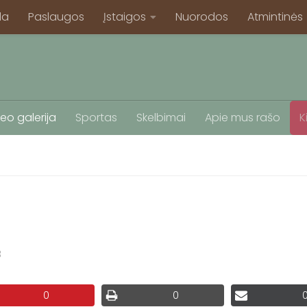
la
Paslaugos
Įstaigos
Nuorodos
Atmintinės
eo galerija
Sportas
Skelbimai
Apie mus rašo
K
3
0
0