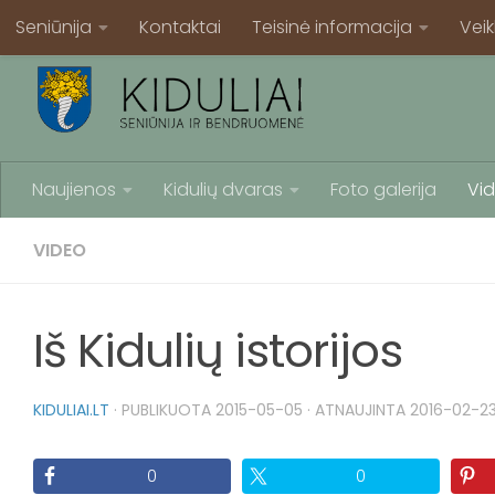
Seniūnija
Kontaktai
Teisinė informacija
Veik
Naujienos
Kidulių dvaras
Foto galerija
Vid
VIDEO
Iš Kidulių istorijos
KIDULIAI.LT
· PUBLIKUOTA
2015-05-05
· ATNAUJINTA
2016-02-2
0
0