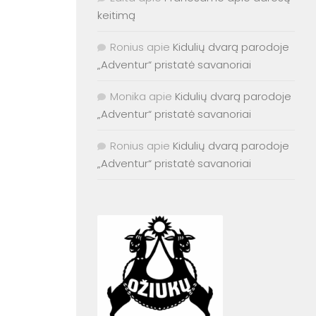
keitimą
Ronius
apie
Kidulių dvarą parodoje
„Adventur“ pristatė savanoriai
Monika
apie
Kidulių dvarą parodoje
„Adventur“ pristatė savanoriai
Ronius
apie
Kidulių dvarą parodoje
„Adventur“ pristatė savanoriai