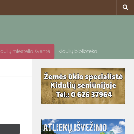
idulių miestelio šventė
Kidulių biblioteka
0