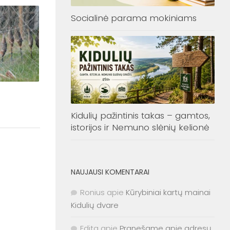
Socialinė parama mokiniams
Kidulių pažintinis takas – gamtos,
istorijos ir Nemuno slėnių kelionė
NAUJAUSI KOMENTARAI
Ronius
apie
Kūrybiniai kartų mainai
Kidulių dvare
Edita
apie
Pranešame apie adresų