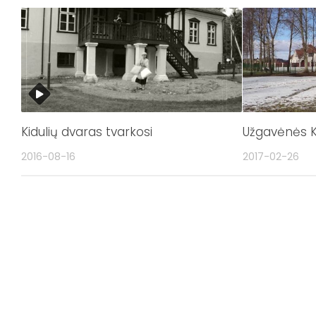
Kidulių dvaras tvarkosi
Užgavėnės K
2016-08-16
2017-02-26