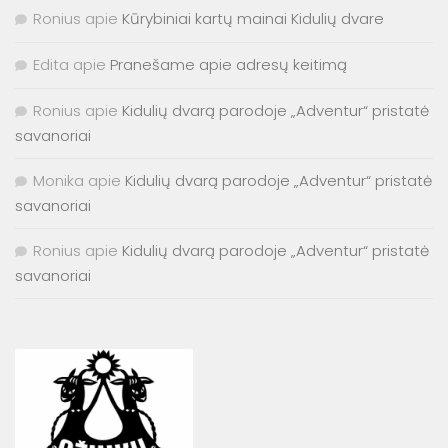
Ronius
apie
Kūrybiniai kartų mainai Kidulių dvare
Edita
apie
Pranešame apie adresų keitimą
Ronius
apie
Kidulių dvarą parodoje „Adventur“ pristatė
savanoriai
Monika
apie
Kidulių dvarą parodoje „Adventur“ pristatė
savanoriai
Ronius
apie
Kidulių dvarą parodoje „Adventur“ pristatė
savanoriai