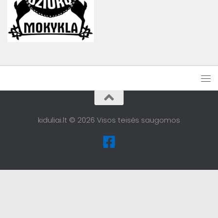
kiduliai.lt © 2026 Visos teisės saugomos