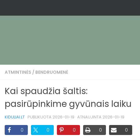
ATMINTINĖS
/
BENDRUOMENĖ
Kai spaudžia šaltis:
pasirūpinkime gyvūnais laiku
KIDULIAI.LT
· PUBLIKUOTA
2026-01-19
· ATNAUJINTA
2026-01-19
0
0
0
0
0