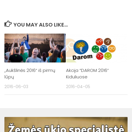
YOU MAY ALSO LIKE...
„Aukšlinės 2016“ iš pirmų
Akcija “DAROM 2016”
lūpų
Kiduliuose
2016-06-03
2016-04-05