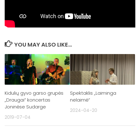
Pūkelevičiūtė. Pasaką skaito Kidulių dvaro
kultūrinių renginių organizatorės.
YOU MAY ALSO LIKE...
Kidulių gyvo garso grupės
Spektaklis „Laiminga
„Draugai” koncertas
nelaimė”
Joninėse Sudarge
2024-04-20
2019-07-04