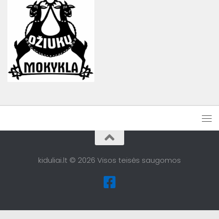
kiduliai.lt © 2026 Visos teisės saugomos