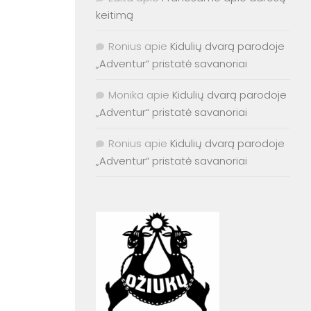
keitimą
Ronius
apie
Kidulių dvarą parodoje
„Adventur“ pristatė savanoriai
Monika
apie
Kidulių dvarą parodoje
„Adventur“ pristatė savanoriai
Ronius
apie
Kidulių dvarą parodoje
„Adventur“ pristatė savanoriai