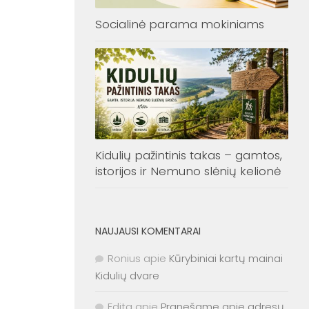
Socialinė parama mokiniams
Kidulių pažintinis takas – gamtos,
istorijos ir Nemuno slėnių kelionė
NAUJAUSI KOMENTARAI
Ronius
apie
Kūrybiniai kartų mainai
Kidulių dvare
Edita
apie
Pranešame apie adresų