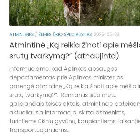
ATMINTINĖS
/
ŽEMĖS ŪKIO SPECIALISTAS
2025-05-23
Atmintinė „Ką reikia žinoti apie mėšlo
srutų tvarkymą?“ (atnaujinta)
informuojame, kad Aplinkos apsaugos
departamentas prie Aplinkos ministerijos
parengė atmintinę „Ką reikia žinoti apie mėšlo i
srutų tvarkymą?“. Remiantis šiuo metu
galiojančiais teisės aktais, atmintinėje pateiki
aktualiausia informacija, skirta asmenims,
turintiems ūkinių gyvūnų, kaupiantiems, laikanti
transportuojantiems...