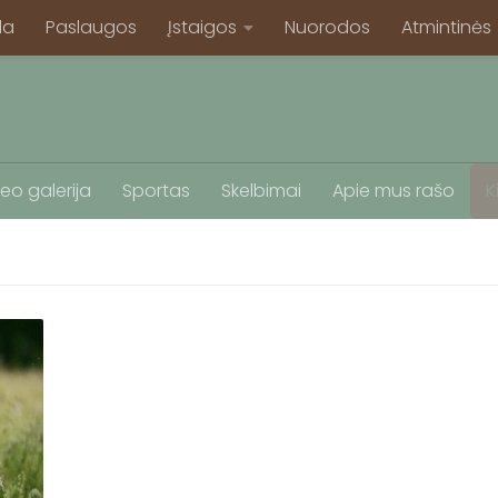
la
Paslaugos
Įstaigos
Nuorodos
Atmintinės
eo galerija
Sportas
Skelbimai
Apie mus rašo
K