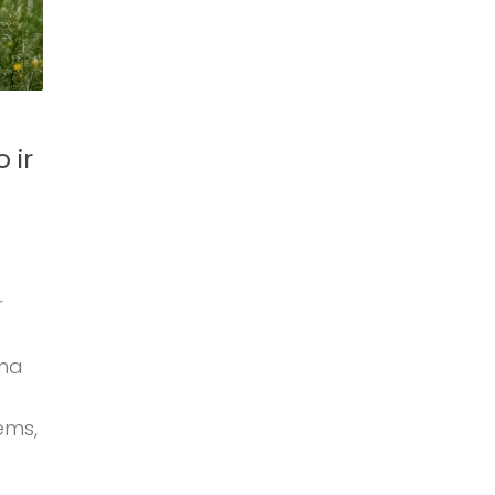
 ir
r
ama
ems,