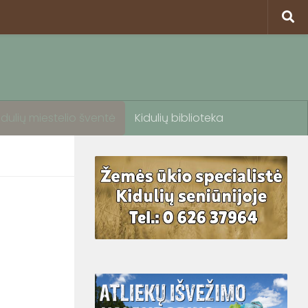
idulių miestelio šventė
Kidulių biblioteka