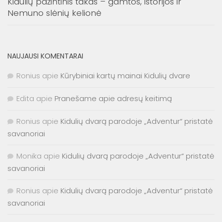
Kidulių pažintinis takas – gamtos, istorijos ir
Nemuno slėnių kelionė
NAUJAUSI KOMENTARAI
Ronius
apie
Kūrybiniai kartų mainai Kidulių dvare
Edita
apie
Pranešame apie adresų keitimą
Ronius
apie
Kidulių dvarą parodoje „Adventur“ pristatė
savanoriai
Monika
apie
Kidulių dvarą parodoje „Adventur“ pristatė
savanoriai
Ronius
apie
Kidulių dvarą parodoje „Adventur“ pristatė
savanoriai