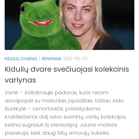
KIDULIŲ DVARAS
/
RENGINIAI
2015-06-23
Kidulių dvare svečiuojasi kolekcinis
varlynas
Varlė – šaltakraujis padaras, kuris retam
asocijuojasi su maloniais įspūdžiais, tačiau Aida
Bunikytė – Lenortavičė, pristatydama
kraštiečiams dalį savo surinktų varlių kolekcijos,
ketina sugriauti šį stereotipą. Jauna moteris
pasakoja, kiek daug šiltų emocijų sukelia...