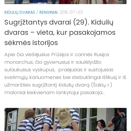
KIDULIŲ DVARAS
/
RENGINIAI
2015-07-03
Sugrįžtantys dvarai (29). Kidulių
dvaras – vieta, kur pasakojamos
sėkmės istorijos
Apie čia viešėjusius Prūsijos ir carinės Rusijos
monarchus, čia gyvenusius ir saulėlydžio
sulaukusius vyskupus, praėjusias ir sustojusias
svetimųjų kariuomenes bei stebuklingai išlikusį ir iš
užmaršties sugrįžtantį Kidulių dvarą (Šakių r.)
maloniai kiekvienam lankytojui pasakoja...