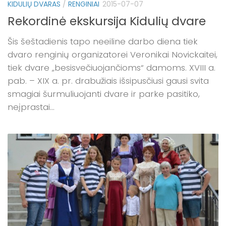
KIDULIŲ DVARAS
/
RENGINIAI
2015-07-07
Rekordinė ekskursija Kidulių dvare
Šis šeštadienis tapo neeiline darbo diena tiek
dvaro renginių organizatorei Veronikai Novickaitei,
tiek dvare „besisvečiuojančioms“ damoms. XVIII a.
pab. – XIX a. pr. drabužiais išsipusčiusi gausi svita
smagiai šurmuliuojanti dvare ir parke pasitiko,
neįprastai...