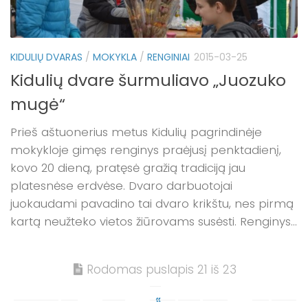
KIDULIŲ DVARAS
/
MOKYKLA
/
RENGINIAI
2015-03-25
Kidulių dvare šurmuliavo „Juozuko
mugė“
Prieš aštuonerius metus Kidulių pagrindinėje
mokykloje gimęs renginys praėjusį penktadienį,
kovo 20 dieną, pratęsė gražią tradiciją jau
platesnėse erdvėse. Dvaro darbuotojai
juokaudami pavadino tai dvaro krikštu, nes pirmą
kartą neužteko vietos žiūrovams susėsti. Renginys...
Rodomas puslapis 21 iš 23
«