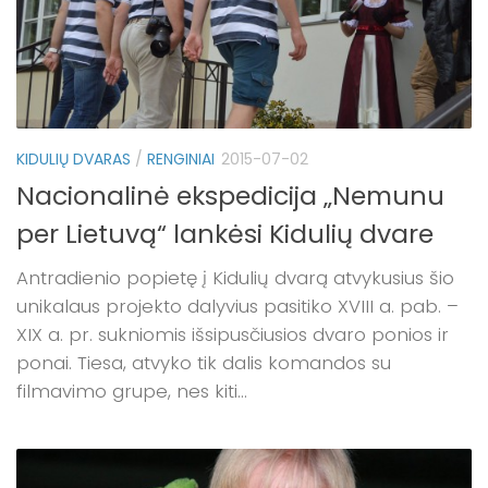
KIDULIŲ DVARAS
/
RENGINIAI
2015-07-02
Nacionalinė ekspedicija „Nemunu
per Lietuvą“ lankėsi Kidulių dvare
Antradienio popietę į Kidulių dvarą atvykusius šio
unikalaus projekto dalyvius pasitiko XVIII a. pab. –
XIX a. pr. sukniomis išsipusčiusios dvaro ponios ir
ponai. Tiesa, atvyko tik dalis komandos su
filmavimo grupe, nes kiti...