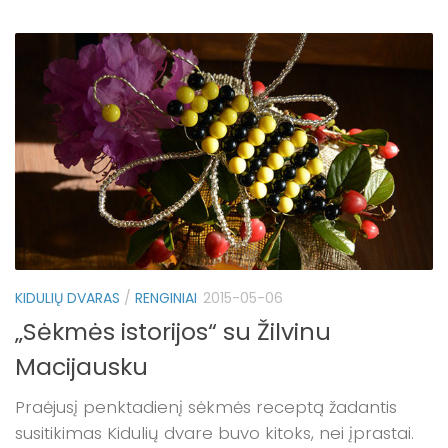
KIDULIŲ DVARAS
/
RENGINIAI
2015-05-06
„Sėkmės istorijos“ su Žilvinu
Macijausku
Praėjusį penktadienį sėkmės receptą žadantis
susitikimas Kidulių dvare buvo kitoks, nei įprastai.