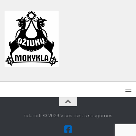
kiduliai.lt © 2026 Visos teisės saugomos