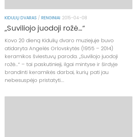
KIDULIŲ DVARAS
/
RENGINIAI
2015-04-08
„Suviliojo juodoji rožė…“
Kovo 20 dieną Kidulių dvaro muziejuje buvo
atidaryta Angelės Orlovskytės (1955 – 2014)
keramikos šviestuvų paroda. „Suviliojo juodoji
rožė…“ – tai paskutinieji, ilgai mintyse ir širdyje
brandinti keramikės darbai, kurių pati jau
nebesuspėjo pristatyti....