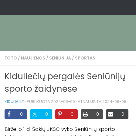
FOTO
/
NAUJIENOS
/
SENIŪNIJA
/
SPORTAS
Kiduliečių pergalės Seniūnijų
sporto žaidynėse
KIDULIAI.LT
· PUBLIKUOTA
2024-06-05
· ATNAUJINTA
2024-06-05
0
0
0
0
0
Birželio 1 d. Šakių JKSC vyko Seniūnijų sporto