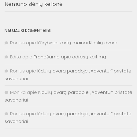
Nemuno slėnių kelionė
NAUJAUSI KOMENTARAI
Ronius
apie
Kūrybiniai kartų mainai Kidulių dvare
Edita
apie
Pranešame apie adresų keitimą
Ronius
apie
Kidulių dvarą parodoje „Adventur“ pristatė
savanoriai
Monika
apie
Kidulių dvarą parodoje „Adventur“ pristatė
savanoriai
Ronius
apie
Kidulių dvarą parodoje „Adventur“ pristatė
savanoriai