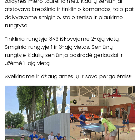
žaidynės mero taurei laimėti. Kidulių seniūnijai
atstovavo krepšinio ir tinklinio komandos, taip pat
dalyvavome smiginio, stalo teniso ir plaukimo
rungtyse.
Tinklinio rungtyje 3×3 iškovojome 2-ąją vietą.
Smiginio rungtyje 1 ir 3-ąją vietas. Seniūnų
rungtyje Kidulių seniūnija pasirodė geriausiai ir
užėmė 1-ąją vietą.
Sveikiname ir džiaugiamės jų ir savo pergalėmis!!!