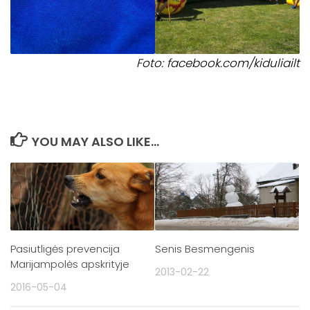
Foto: facebook.com/kiduliailt
YOU MAY ALSO LIKE...
Pasiutligės prevencija
Senis Besmengenis
Marijampolės apskrityje
2013-02-22
2016-05-04