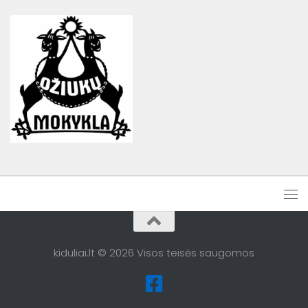
kiduliai.lt © 2026 Visos teisės saugomos