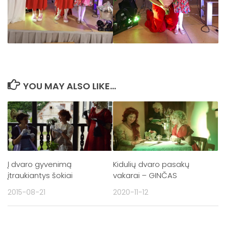
YOU MAY ALSO LIKE...
Į dvaro gyvenimą
Kidulių dvaro pasakų
įtraukiantys šokiai
vakarai – GINČAS
2015-08-21
2020-11-12