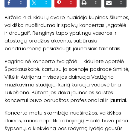
0
0
0
0
0
Birželio 4 d. Kidulių dvare nuaidėjo kupinas šilumos,
vaikiško nuoširdumo ir spalvų koncertas „Agotėlė
ir draugai“. Renginys tapo ypatingu vasaros ir
atostogų pradžios akcentu, subūrusiu
bendruomenę pasidžiaugti jaunaisiais talentais.
Pagrindinė koncerto žvaigždė – kidulietė Agotėlė
Špatkauskaitė. Kartu su ja scenoje pasirodė Smiltė,
Viltė ir Adrijana – visos jos dainuoja Vadžgirio
muzikavimo studijoje, kurią kuruoja vadovė Lina
Lukošienė. Būtent jos dėka jaunosios solistės
koncertui buvo paruoštos profesionaliai ir jautriai.
Koncerto metu skambėjo nuoširdžios, vaikiškos
dainos, kurios nepaliko abejingų – salė buvo pilna
šypsenų, o kiekvieną pasirodymą lydėjo gausūs