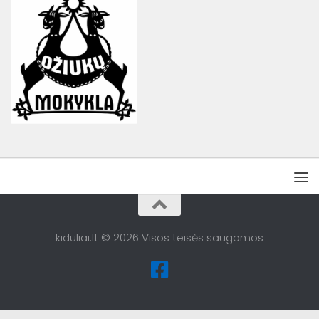
kiduliai.lt © 2026 Visos teisės saugomos