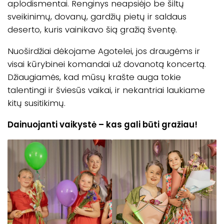
aplodismentai. Renginys neapsiėjo be šiltų
sveikinimų, dovanų, gardžių pietų ir saldaus
deserto, kuris vainikavo šią gražią šventę.
Nuoširdžiai dėkojame Agotelei, jos draugėms ir
visai kūrybinei komandai už dovanotą koncertą.
Džiaugiamės, kad mūsų krašte auga tokie
talentingi ir šviesūs vaikai, ir nekantriai laukiame
kitų susitikimų.
Dainuojanti vaikystė – kas gali būti gražiau!