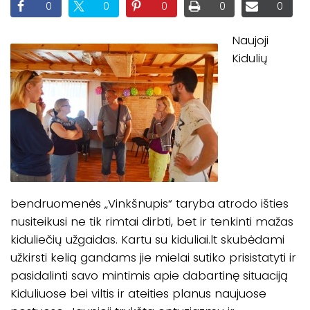
0
0
0
0
0
Naujoji
Kidulių
bendruomenės „Vinkšnupis“ taryba atrodo išties
nusiteikusi ne tik rimtai dirbti, bet ir tenkinti mažas
kiduliečių užgaidas. Kartu su kiduliai.lt skubėdami
užkirsti kelią gandams jie mielai sutiko prisistatyti ir
pasidalinti savo mintimis apie dabartinę situaciją
Kiduliuose bei viltis ir ateities planus naujuose