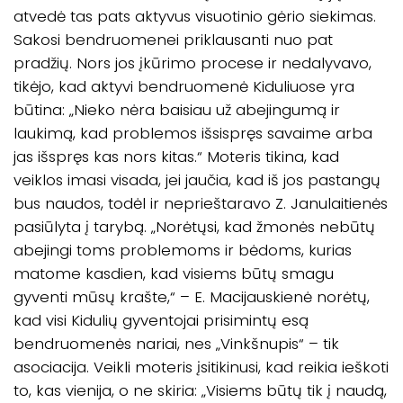
atvedė tas pats aktyvus visuotinio gėrio siekimas.
Sakosi bendruomenei priklausanti nuo pat
pradžių. Nors jos įkūrimo procese ir nedalyvavo,
tikėjo, kad aktyvi bendruomenė Kiduliuose yra
būtina: „Nieko nėra baisiau už abejingumą ir
laukimą, kad problemos išsispręs savaime arba
jas išspręs kas nors kitas.“ Moteris tikina, kad
veiklos imasi visada, jei jaučia, kad iš jos pastangų
bus naudos, todėl ir neprieštaravo Z. Janulaitienės
pasiūlyta į tarybą. „Norėtųsi, kad žmonės nebūtų
abejingi toms problemoms ir bėdoms, kurias
matome kasdien, kad visiems būtų smagu
gyventi mūsų krašte,“ – E. Macijauskienė norėtų,
kad visi Kidulių gyventojai prisimintų esą
bendruomenės nariai, nes „Vinkšnupis“ – tik
asociacija. Veikli moteris įsitikinusi, kad reikia ieškoti
to, kas vienija, o ne skiria: „Visiems būtų tik į naudą,