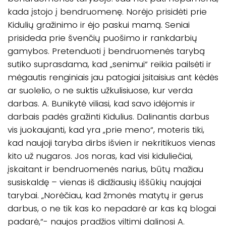
kada įstojo į bendruomenę. Norėjo prisidėti prie
Kidulių gražinimo ir ėjo paskui mamą. Seniai
prisideda prie švenčių puošimo ir rankdarbių
gamybos. Pretenduoti į bendruomenės tarybą
sutiko suprasdama, kad „senimui“ reikia pailsėti ir
mėgautis renginiais jau patogiai įsitaisius ant kėdės
ar suolelio, o ne suktis užkulisiuose, kur verda
darbas. A. Bunikytė viliasi, kad savo idėjomis ir
darbais padės gražinti Kidulius. Dalinantis darbus
vis juokaujanti, kad yra „prie meno“, moteris tiki,
kad naujoji taryba dirbs išvien ir nekritikuos vienas
kito už nugaros. Jos noras, kad visi kiduliečiai,
įskaitant ir bendruomenės narius, būtų mažiau
susiskaldę – vienas iš didžiausių iššūkių naujajai
tarybai. „Norėčiau, kad žmonės matytų ir gerus
darbus, o ne tik kas ko nepadarė ar kas ką blogai
padarė,“- naujos pradžios viltimi dalinosi A.