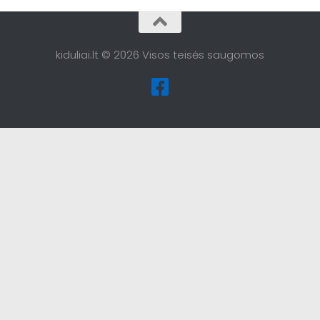
kiduliai.lt © 2026 Visos teisės saugomos