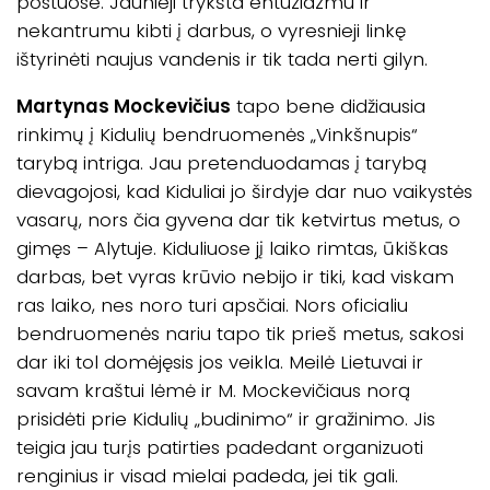
postuose. Jaunieji trykšta entuziazmu ir
nekantrumu kibti į darbus, o vyresnieji linkę
ištyrinėti naujus vandenis ir tik tada nerti gilyn.
Martynas Mockevičius
tapo bene didžiausia
rinkimų į Kidulių bendruomenės „Vinkšnupis“
tarybą intriga. Jau pretenduodamas į tarybą
dievagojosi, kad Kiduliai jo širdyje dar nuo vaikystės
vasarų, nors čia gyvena dar tik ketvirtus metus, o
gimęs – Alytuje. Kiduliuose jį laiko rimtas, ūkiškas
darbas, bet vyras krūvio nebijo ir tiki, kad viskam
ras laiko, nes noro turi apsčiai. Nors oficialiu
bendruomenės nariu tapo tik prieš metus, sakosi
dar iki tol domėjęsis jos veikla. Meilė Lietuvai ir
savam kraštui lėmė ir M. Mockevičiaus norą
prisidėti prie Kidulių „budinimo“ ir gražinimo. Jis
teigia jau turįs patirties padedant organizuoti
renginius ir visad mielai padeda, jei tik gali.