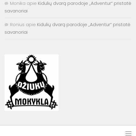
Monika
apie
Kidulių dvarą parodoje „Adventur“ pristatė
savanoriai
Ronius
apie
Kidulių dvarą parodoje „Adventur“ pristatė
savanoriai