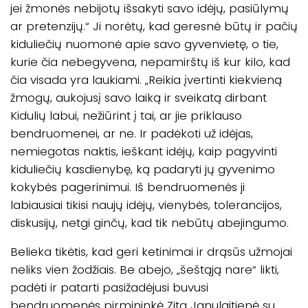
jei žmonės nebijotų išsakyti savo idėjų, pasiūlymų
ar pretenzijų.“ Ji norėtų, kad geresnė būtų ir pačių
kiduliečių nuomonė apie savo gyvenvietę, o tie,
kurie čia nebegyvena, nepamirštų iš kur kilo, kad
čia visada yra laukiami. „Reikia įvertinti kiekvieną
žmogų, aukojusį savo laiką ir sveikatą dirbant
Kidulių labui, nežiūrint į tai, ar jie priklauso
bendruomenei, ar ne. Ir padėkoti už idėjas,
nemiegotas naktis, ieškant idėjų, kaip pagyvinti
kiduliečių kasdienybę, ką padaryti jų gyvenimo
kokybės pagerinimui. Iš bendruomenės ji
labiausiai tikisi naujų idėjų, vienybės, tolerancijos,
diskusijų, netgi ginčų, kad tik nebūtų abejingumo.
Belieka tikėtis, kad geri ketinimai ir drąsūs užmojai
neliks vien žodžiais. Be abejo, „šeštąją nare“ likti,
padėti ir patarti pasižadėjusi buvusi
bendruomenės pirmininkė Zita Janulaitienė su