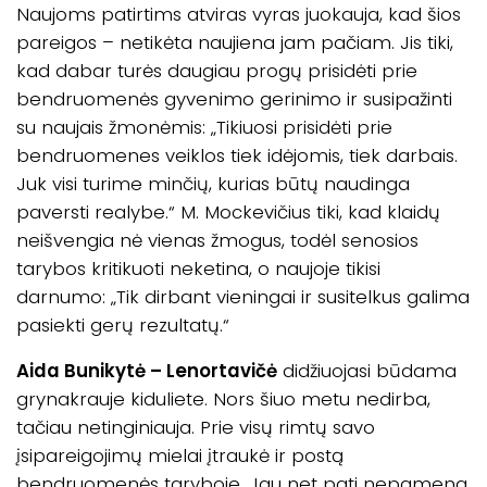
Naujoms patirtims atviras vyras juokauja, kad šios
pareigos – netikėta naujiena jam pačiam. Jis tiki,
kad dabar turės daugiau progų prisidėti prie
bendruomenės gyvenimo gerinimo ir susipažinti
su naujais žmonėmis: „Tikiuosi prisidėti prie
bendruomenes veiklos tiek idėjomis, tiek darbais.
Juk visi turime minčių, kurias būtų naudinga
paversti realybe.“ M. Mockevičius tiki, kad klaidų
neišvengia nė vienas žmogus, todėl senosios
tarybos kritikuoti neketina, o naujoje tikisi
darnumo: „Tik dirbant vieningai ir susitelkus galima
pasiekti gerų rezultatų.“
Aida Bunikytė – Lenortavičė
didžiuojasi būdama
grynakrauje kiduliete. Nors šiuo metu nedirba,
tačiau netinginiauja. Prie visų rimtų savo
įsipareigojimų mielai įtraukė ir postą
bendruomenės taryboje. Jau net pati nepamena,