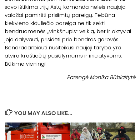
savo ištikima trijų Astų komanda neleis naujajai
valdžiai pamiršti prisiimtų pareigų. Tebūna
kiekvieno kiduliečio pareiga ne tik sekti
bendruomenės „Vinkšnupis“ veiklą, bet ir aktyviai
joje dalyvauti, prisidėti prie bendros gerovės.
Bendradarbiauti nusiteikusi naujoji taryba yra
atvira kraštiečių pasiūlymams ir iniciatyvoms.
Būkime vieningi!
Parengė Monika Būblaitytė
YOU MAY ALSO LIKE...