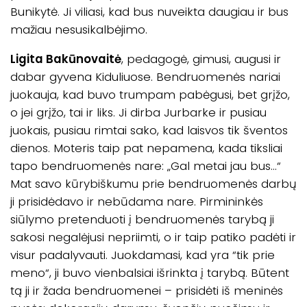
Bunikytė. Ji viliasi, kad bus nuveikta daugiau ir bus
mažiau nesusikalbėjimo.
Ligita Bakūnovaitė
, pedagogė, gimusi, augusi ir
dabar gyvena Kiduliuose. Bendruomenės nariai
juokauja, kad buvo trumpam pabėgusi, bet grįžo,
o jei grįžo, tai ir liks. Ji dirba Jurbarke ir pusiau
juokais, pusiau rimtai sako, kad laisvos tik šventos
dienos. Moteris taip pat nepamena, kada tiksliai
tapo bendruomenės nare: „Gal metai jau bus…“
Mat savo kūrybiškumu prie bendruomenės darbų
ji prisidėdavo ir nebūdama nare. Pirmininkės
siūlymo pretenduoti į bendruomenės tarybą ji
sakosi negalėjusi nepriimti, o ir taip patiko padėti ir
visur padalyvauti. Juokdamasi, kad yra “tik prie
meno“, ji buvo vienbalsiai išrinkta į tarybą. Būtent
tą ji ir žada bendruomenei – prisidėti iš meninės