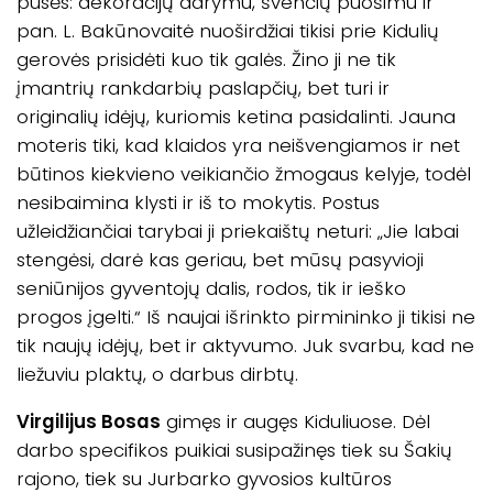
pusės: dekoracijų darymu, švenčių puošimu ir
pan. L. Bakūnovaitė nuoširdžiai tikisi prie Kidulių
gerovės prisidėti kuo tik galės. Žino ji ne tik
įmantrių rankdarbių paslapčių, bet turi ir
originalių idėjų, kuriomis ketina pasidalinti. Jauna
moteris tiki, kad klaidos yra neišvengiamos ir net
būtinos kiekvieno veikiančio žmogaus kelyje, todėl
nesibaimina klysti ir iš to mokytis. Postus
užleidžiančiai tarybai ji priekaištų neturi: „Jie labai
stengėsi, darė kas geriau, bet mūsų pasyvioji
seniūnijos gyventojų dalis, rodos, tik ir ieško
progos įgelti.“ Iš naujai išrinkto pirmininko ji tikisi ne
tik naujų idėjų, bet ir aktyvumo. Juk svarbu, kad ne
liežuviu plaktų, o darbus dirbtų.
Virgilijus Bosas
gimęs ir augęs Kiduliuose. Dėl
darbo specifikos puikiai susipažinęs tiek su Šakių
rajono, tiek su Jurbarko gyvosios kultūros