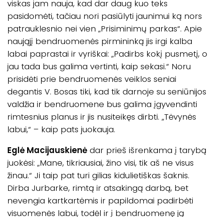
viskas jam nauja, kad dar daug kuo teks
pasidomėti, tačiau nori pasiūlyti jaunimui ką nors
patrauklesnio nei vien „Prisiminimų parkas“. Apie
naująjį bendruomenės pirmininką jis irgi kalba
labai paprastai ir vyriškai: „Padirbs kokį pusmetį, o
jau tada bus galima vertinti, kaip sekasi.“ Noru
prisidėti prie bendruomenės veiklos seniai
degantis V. Bosas tiki, kad tik darnoje su seniūnijos
valdžia ir bendruomene bus galima įgyvendinti
rimtesnius planus ir jis nusiteikęs dirbti. „Tėvynės
labui,“ – kaip pats juokauja.
Eglė Macijauskienė
dar prieš išrenkama į tarybą
juokėsi: „Mane, tikriausiai, žino visi, tik aš ne visus
žinau.“ Ji taip pat turi gilias kidulietiškas šaknis.
Dirba Jurbarke, rimtą ir atsakingą darbą, bet
nevengia kartkartėmis ir papildomai padirbėti
visuomenės labui, todėl ir į bendruomenę ją